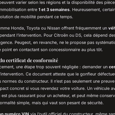
 peuvent varier selon les régions et la disponibilité des pièc
immobilisation entre
1 et 3 semaines
. Heureusement, certai
olution de mobilité pendant ce temps.
mme Honda, Toyota ou Nissan offrent fréquemment un
véh
pendant l’intervention. Pour Citroën ou DS, cela dépend de
agence. Peugeot, en revanche, ne le propose pas systémat
e point en contactant son concessionnaire au plus tôt.
u certificat de conformité
cement, une étape trop souvent négligée : demander un
cer
’intervention. Ce document atteste que le gonfleur défectue
 normes du constructeur. Il n’est pas seulement une preuve d
pact concret si vous revendez votre voiture. Un véhicule a
u est plus rassurant pour un acheteur, et peut même conserv
formalité simple, mais qui vaut son pesant de sécurité.
son numéro VIN
via l’outil officiel du constructeur, même sa