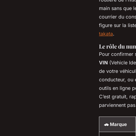
main sans que l
courrier du const
figure sur la li
takata
.
Le rôle du num
Pour confirmer s
VIN
(Vehicle Id
de votre véhicul
conducteur, ou 
outils en ligne 
C’est gratuit, ra
parviennent pas
🚗 Marque