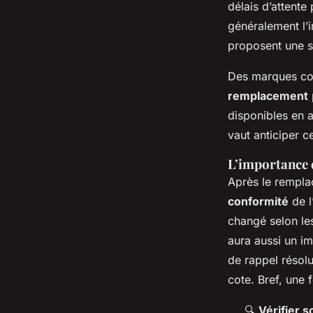
délais d’attente
généralement l’
proposent une s
Des marques co
remplacement
disponibles en 
vaut anticiper c
L’importance d
Après le rempla
conformité
de l
changé selon les
aura aussi un im
de rappel résol
cote. Bref, une 
🔍
Vérifier 