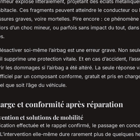
nfleur explose littéralement, projetant des éclats métalliqu
abitacle. Ces fragments peuvent atteindre le conducteur ou 
ssures graves, voire mortelles. Pire encore : ce phénomène
ors d’un choc mineur, ou parfois sans impact du tout, dans
s.
désactiver soi-même l’airbag est une erreur grave. Non seu
 il supprime une protection vitale. Et en cas d’accident, l’as
ir les dommages si l’airbag a été altéré. La seule réponse v
ficiel par un composant conforme, gratuit et pris en charge
el que soit l’âge du véhicule.
harge et conformité après réparation
vention et solutions de mobilité
fication effectuée et le rappel confirmé, le passage en conc
 L’intervention elle-même dure rarement plus de quelques he