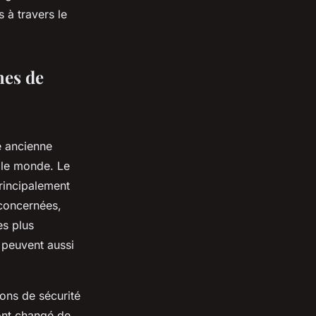
s à travers le
nes de
e ancienne
s le monde. Le
rincipalement
 concernées,
es plus
 peuvent aussi
ions de sécurité
ont changé de