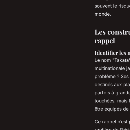
Émeline
•
27/04/2026 10:23
•
8 min de lecture
souvent le risque
monde.
Les constr
rappel
Identifier les
Le nom "Takata" 
multinationale j
problème ? Ses
destinés aux pl
parfois à grand
touchées, mais 
être équipés de
Ce rappel n’est 
routière de l’h