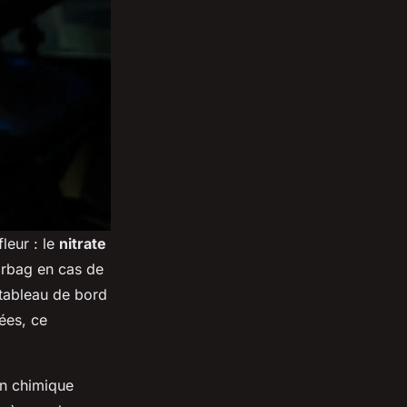
leur : le
nitrate
airbag en cas de
 tableau de bord
nées, ce
on chimique