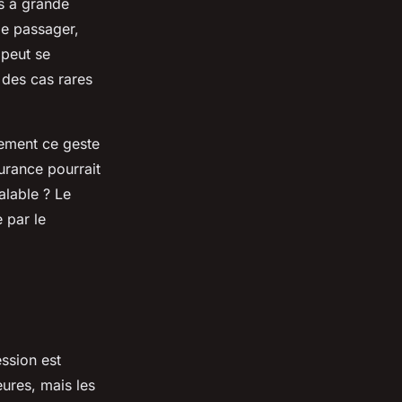
es à grande
le passager,
 peut se
 des cas rares
lement ce geste
surance pourrait
alable ? Le
 par le
ession est
ures, mais les