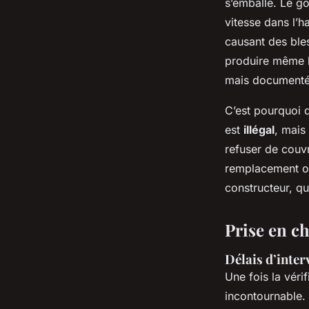
s’emballe. Le go
vitesse dans l’h
causant des ble
produire même l
mais documenté
C’est pourquoi 
est
illégal
, mais
refuser de couvr
remplacement of
constructeur, qu
Prise en c
Délais d’inter
Une fois la véri
incontournable.