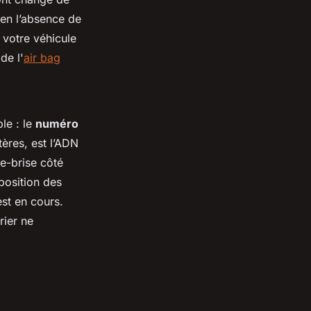
en l’absence de
i votre véhicule
de l'
air bag
le : le
numéro
ères, est l’ADN
re-brise côté
position des
est en cours.
rier ne