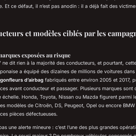
. Et ce défaut, il n’est pas anodin : il a déjà fait des victime
ucteurs et modèles ciblés par les campag
 marques exposées au risque
ne dit rien à la majorité des conducteurs, et pourtant, cett
aponaise a équipé des dizaines de millions de voitures dan
gonfleurs d’airbag
fabriqués entre environ 2005 et 2017, p
aces avant conducteur et passager. Plusieurs marques sont
e échelle. Honda, Toyota, Nissan ou Mazda figurent parmi l
les modèles de Citroën, DS, Peugeot, Opel ou encore BMW
 ces pièces défectueuses.
pas une alerte mineure : c’est l’une des plus grandes opérat
istoire. Le souci majeur ? De nombreux véhicules concernés 