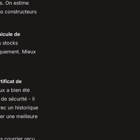
es. On estime
ns constructeurs
icule de
s stocks
iquement. Mieux
tificat de
ux a bien été
e sécurité - il
vec un historique
er une meilleure
ns courrier reçu