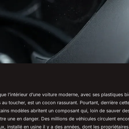
Takata : comment
ue l’intérieur d’une voiture moderne, avec ses plastiques bi
 au toucher, est un cocon rassurant. Pourtant, derrière cet
 touché
tains modèles abritent un composant qui, loin de sauver des
tre une en danger. Des millions de véhicules circulent enco
x, installé en usine il y a des années, dont les propriétaires