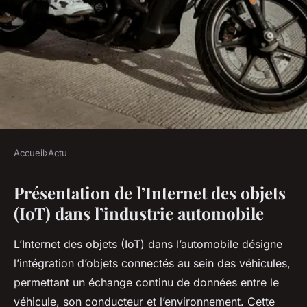
Accueil
›
Actu
ACTU
Présentation de l’Internet des objets
Comment l'Internet des objets
(IoT) dans l’industrie automobile
améliore-t-il l'efficacité des
véhicules ?
L’Internet des objets (IoT) dans l’automobile désigne
l’intégration d’objets connectés au sein des véhicules,
Margaux
•
21 juillet 2025
•
5 min de lecture
permettant un échange continu de données entre le
véhicule, son conducteur et l’environnement. Cette